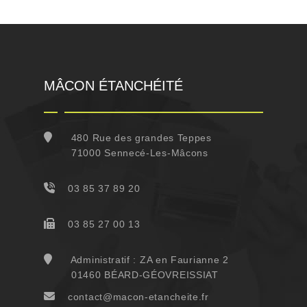
MÂCON ÉTANCHÉITÉ
480 Rue des grandes Teppes
71000 Sennecé-Les-Mâcons
03 85 37 89 20
03 85 27 00 13
Administratif : ZA en Faurianne 2
01460 BÉARD-GÉOVREISSIAT
contact@macon-etancheite.fr