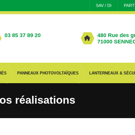
SAV / DI
PART
03 85 37 89 20
480 Rue des g
71000 SENNE
RÉS
PANNEAUX PHOTOVOLTAÏQUES
LANTERNEAUX & SÉCU
s réalisations