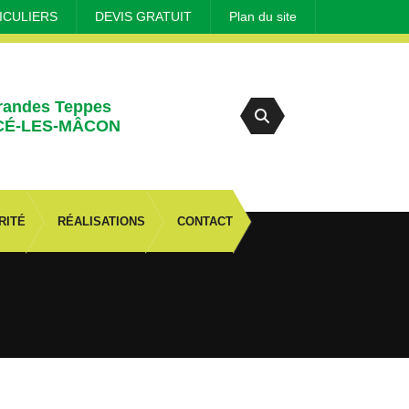
ICULIERS
DEVIS GRATUIT
Plan du site
randes Teppes
CÉ-LES-MÂCON
RITÉ
RÉALISATIONS
CONTACT